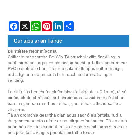
Facebook
X
WhatsApp
Pinterest
LinkedIn
Share
Cur síos ar an Táirge
Buntáiste feidhmíochta
Cáilíocht mhonarcha Be-Win Tá struchtúr cille fíneáil agus
aonfhoirmeach agus comhsheasmhacht ard-dlúis ag bord cúr
PVC easbhrúite bán. Tá dromchla réidh agus cothrom aige,
rud a ligeann do phriontáil dhíreach nó lamination gan
sanding.
Le rialú tiús beacht (caoinfhulaingt laistigh de ± 0.1mm), tá sé
oiriúnach do phróiseáil ard-chruinneas. Úsáideann sé ábhar
bán maighdean mar bhunábhar, gan ábhair athchúrsáilte a
chur leis.
Tá an dromchla gearrtha glan agus saor ó eisíontais, rud a
thugann cuma níos airde ar an táirge críochnaithe.Tá an dath
bonn bán de níos oiriúnaí freisin do phróiseáil thánaisteach ar
nós priontáil UV agus priontáil aistrithe teasa.