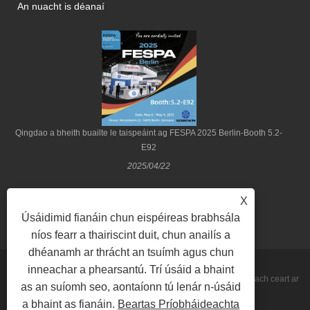
An nuacht is déanaí
Qingdao a bheith buailte le taispeáint ag FESPA 2025 Berlin-Booth 5.2-
E92
2025/04/22
X
Úsáidimid fianáin chun eispéireas brabhsála
níos fearr a thairiscint duit, chun anailís a
dhéanamh ar thrácht an tsuímh agus chun
inneachar a phearsantú. Trí úsáid a bhaint
Cóipcheart © 2022 Qingdao Be-Win Industrial & Trade Co., Ltd Gach ceart ar
as an suíomh seo, aontaíonn tú lenár n-úsáid
a bhaint as fianáin.
Beartas Príobháideachta
cosaint.