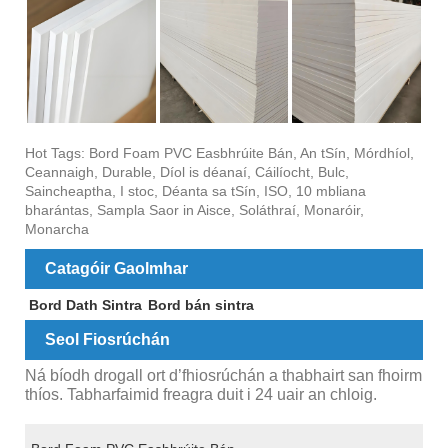
Hot Tags: Bord Foam PVC Easbhrúite Bán, An tSín, Mórdhíol,
Ceannaigh, Durable, Díol is déanaí, Cáilíocht, Bulc,
Saincheaptha, I stoc, Déanta sa tSín, ISO, 10 mbliana
bharántas, Sampla Saor in Aisce, Soláthraí, Monaróir,
Monarcha
Catagóir Gaolmhar
Bord Dath Sintra
Bord bán sintra
Seol Fiosrúchán
Ná bíodh drogall ort d’fhiosrúchán a thabhairt san fhoirm
thíos. Tabharfaimid freagra duit i 24 uair an chloig.