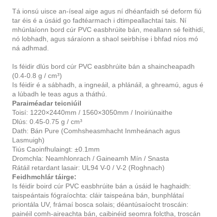
Tá ionsú uisce an-íseal aige agus ní dhéanfaidh sé deform fiú
tar éis é a úsáid go fadtéarmach i dtimpeallachtaí tais. Ní
mhúnlaíonn bord cúr PVC easbhrúite bán, meallann sé feithidí,
nó lobhadh, agus sáraíonn a shaol seirbhíse i bhfad níos mó
ná adhmad.
Is féidir dlús bord cúr PVC easbhrúite bán a shaincheapadh
(0.4-0.8 g / cm³)
Is féidir é a sábhadh, a ingneáil, a phlánáil, a ghreamú, agus é
a lúbadh le teas agus a tháthú.
Paraiméadar teicniúil
Toisí: 1220×2440mm / 1560×3050mm / Inoiriúnaithe
Dlús: 0.45-0.75 g / cm³
Dath: Bán Pure (Comhsheasmhacht Inmheánach agus
Lasmuigh)
Tiús Caoinfhulaingt: ±0.1mm
Dromchla: Neamhlonrach / Gaineamh Mín / Snasta
Rátáil retardant lasair: UL94 V-0 / V-2 (Roghnach)
Feidhmchlár táirge:
Is féidir boird cúr PVC easbhrúite bán a úsáid le haghaidh:
taispeántais fógraíochta: cláir taispeána bán, bunphlátaí
priontála UV, frámaí bosca solais; déantúsaíocht troscáin:
painéil comh-aireachta bán, caibinéid seomra folctha, troscán