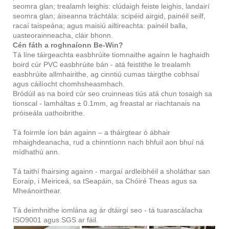
seomra glan; trealamh leighis: clúdaigh feiste leighis, landairí
seomra glan; áiseanna tráchtála: scipéid airgid, painéil seilf,
racaí taispeána; agus maisiú ailtireachta: painéil balla,
uasteorainneacha, cláir bhonn.
Cén fáth a roghnaíonn Be-Win?
Tá líne táirgeachta easbhrúite tiomnaithe againn le haghaidh
boird cúr PVC easbhrúite bán - atá feistithe le trealamh
easbhrúite allmhairithe, ag cinntiú cumas táirgthe cobhsaí
agus cáilíocht chomhsheasmhach.
Bródúil as na boird cúr seo cruinneas tiús atá chun tosaigh sa
tionscal - lamháltas ± 0.1mm, ag freastal ar riachtanais na
próiseála uathoibrithe.
Tá foirmle íon bán againn – a tháirgtear ó ábhair
mhaighdeanacha, rud a chinntíonn nach bhfuil aon bhuí ná
mídhathú ann.
Tá taithí fhairsing againn - margaí ardleibhéil a sholáthar san
Eoraip, i Meiriceá, sa tSeapáin, sa Chóiré Theas agus sa
Mheánoirthear.
Tá deimhnithe iomlána ag ár dtáirgí seo - tá tuarascálacha
ISO9001 agus SGS ar fáil.