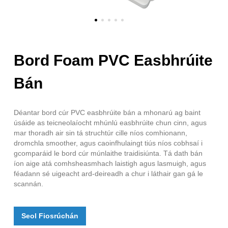
Bord Foam PVC Easbhrúite
Bán
Déantar bord cúr PVC easbhrúite bán a mhonarú ag baint
úsáide as teicneolaíocht mhúnlú easbhrúite chun cinn, agus
mar thoradh air sin tá struchtúr cille níos comhionann,
dromchla smoother, agus caoinfhulaingt tiús níos cobhsaí i
gcomparáid le bord cúr múnlaithe traidisiúnta. Tá dath bán
íon aige atá comhsheasmhach laistigh agus lasmuigh, agus
féadann sé uigeacht ard-deireadh a chur i láthair gan gá le
scannán.
Seol Fiosrúchán