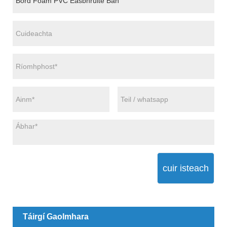
cuir isteach
Táirgí Gaolmhara