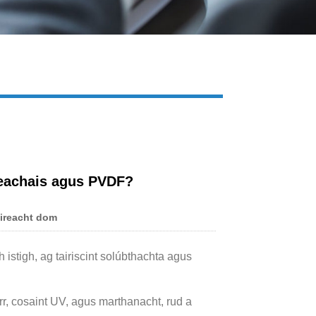
Live
ideachais agus PVDF?
ireacht dom
 istigh, ag tairiscint solúbthachta agus
arr, cosaint UV, agus marthanacht, rud a