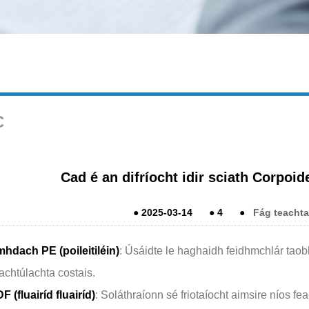
C
Cad é an difríocht idir sciath Corpo
●
2025-03-14
●
4
●
Fág teachta
hdach PE (poileitiléin)
: Úsáidte le haghaidh feidhmchlár taobh
achtúlachta costais.
 (fluairíd fluairíd)
: Soláthraíonn sé friotaíocht aimsire níos fe