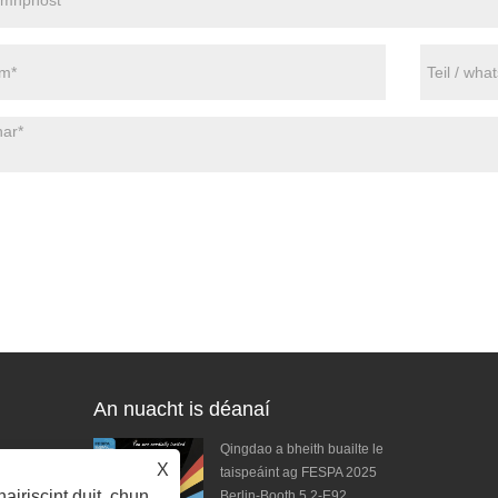
An nuacht is déanaí
tacha ó DPES
Qingdao a bheith buailte le
X
l go mór lenár
taispeáint ag FESPA 2025
airiscint duit, chun
iú eile!
Berlin-Booth 5.2-E92