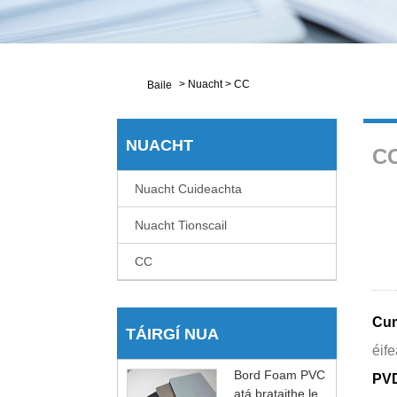
>
Nuacht
>
CC
Baile
NUACHT
C
Nuacht Cuideachta
Nuacht Tionscail
CC
Cum
TÁIRGÍ NUA
éife
Bord Foam PVC
PVDF
atá brataithe le