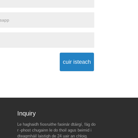
cuir isteach
Inquiry For Pricelist
Le haghaidh fiosruithe faoinár dtáirgí, fág do
An fíorchúis taobh thiar de
Bagairt taraife nua Trump i
r -phost chugainn le do thoil agus beimid i
reo taraife domhanda 90 lá
gcoinne na Síne Sparks
dteagmháil laistigh de 24 uair an chloig.
Trump-ach amháin don tSín
suaiteacht an mhargaidh