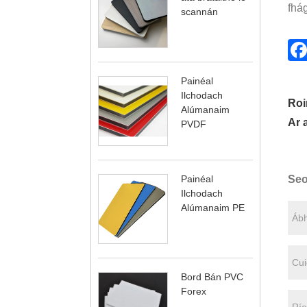
fhá
scannán
Painéal
Ilchodach
Roi
Alúmanaim
Ar 
PVDF
Seo
Painéal
Ilchodach
Alúmanaim PE
Bord Bán PVC
Forex