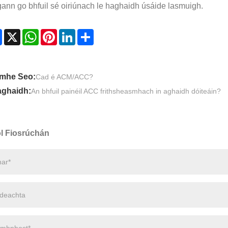
gann go bhfuil sé oiriúnach le haghaidh úsáide lasmuigh.
Facebook
X
WhatsApp
Pinterest
LinkedIn
Share
mhe Seo:
Cad é ACM/ACC?
aghaidh:
An bhfuil painéil ACC frithsheasmhach in aghaidh dóiteáin?
l Fiosrúchán