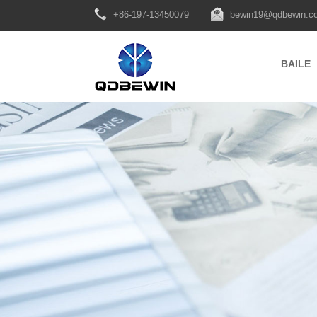
+86-197-13450079
bewin19@qdbewin.c
BAILE