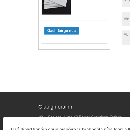
Gach táirge nua
Glaoigh orainn
Seoladh: Uimh.40 Bóthar Shandong, Dúiche
Cuimhní ion
Shinan, Qingdao, an tSín
2025 - ag súi
Úsáidimid fianáin chun eispéireas brabhsála níos fearr a th
gcéad chruinn