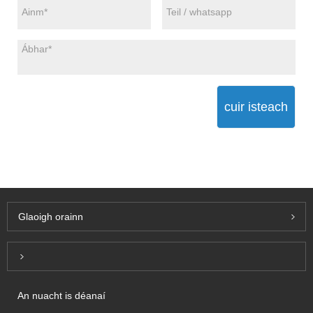
cuir isteach
Glaoigh orainn
Inquiry For Pricelist
An nuacht is déanaí