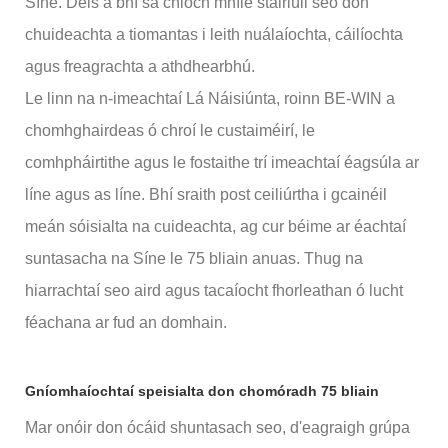
Síne. Deis a bhí sa chloch mhíle stairiúil seo don
chuideachta a tiomantas i leith nuálaíochta, cáilíochta
agus freagrachta a athdhearbhú.
Le linn na n-imeachtaí Lá Náisiúnta, roinn BE-WIN a
chomhghairdeas ó chroí le custaiméirí, le
comhpháirtithe agus le fostaithe trí imeachtaí éagsúla ar
líne agus as líne. Bhí sraith post ceiliúrtha i gcainéil
meán sóisialta na cuideachta, ag cur béime ar éachtaí
suntasacha na Síne le 75 bliain anuas. Thug na
hiarrachtaí seo aird agus tacaíocht fhorleathan ó lucht
féachana ar fud an domhain.
Gníomhaíochtaí speisialta don chomóradh 75 bliain
Mar onóir don ócáid ​​shuntasach seo, d'eagraigh grúpa