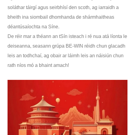
soláthar táirgí agus seirbhísí den scoth, ag iarraidh a
bheith ina siombail dhomhanda de shármhaitheas
déantúsaíochta na Síne.
De réir mar a théann an tSín isteach i ré nua atá líonta le
deiseanna, seasann grúpa BE-WIN réidh chun glacadh
leis an todhchaí, ag obair ar láimh leis an náisiún chun
rath níos mó a bhaint amach!