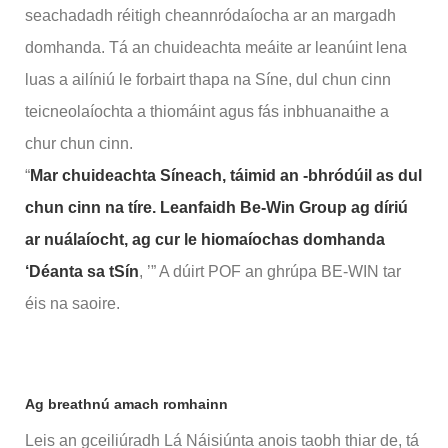
seachadadh réitigh cheannródaíocha ar an margadh
domhanda. Tá an chuideachta meáite ar leanúint lena
luas a ailíniú le forbairt thapa na Síne, dul chun cinn
teicneolaíochta a thiomáint agus fás inbhuanaithe a
chur chun cinn.
“
Mar chuideachta Síneach, táimid an -bhródúil as dul
chun cinn na tíre. Leanfaidh Be-Win Group ag díriú
ar nuálaíocht, ag cur le hiomaíochas domhanda
‘Déanta sa tSín
, ’” A dúirt POF an ghrúpa BE-WIN tar
éis na saoire.
Ag breathnú amach romhainn
Leis an gceiliúradh Lá Náisiúnta anois taobh thiar de, tá