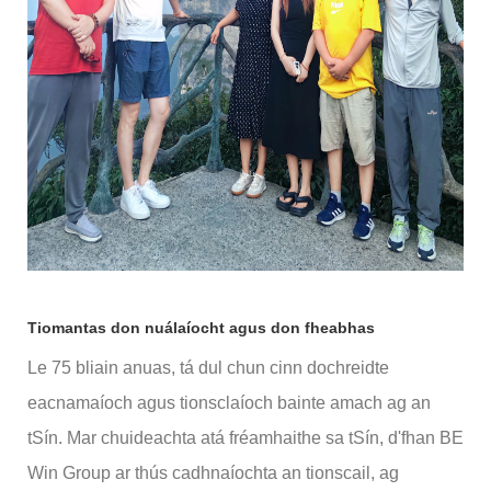
Tiomantas don nuálaíocht agus don fheabhas
Le 75 bliain anuas, tá dul chun cinn dochreidte
eacnamaíoch agus tionsclaíoch bainte amach ag an
tSín. Mar chuideachta atá fréamhaithe sa tSín, d'fhan BE
Win Group ar thús cadhnaíochta an tionscail, ag