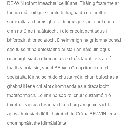
BE-WIN roinnt imeachtaí ceiliúrtha. Tháinig fostaithe ar
fud na mór -oifigí le chéile le haghaidh cruinnithe
speisialta a chuimsigh óráidí agus plé faoi dhul chun
cinn na Síne i nuálaíocht, i dteicneolaíocht agus i
bhforbairt thionsclaíoch. Dheimhnigh na gníomhaíochtaí
seo tuiscint na bhfostaithe ar stair an náisiúin agus
neartaigh siad a dtiomantas do fhás taobh leis an tír.
Ina theannta sin, sheol BE Win Group tionscnaimh
speisialta léirthuiscint do chustaiméirí chun buíochas a
ghabháil lena chliaint dhomhanda as a dtacaíocht
fhadtéarmach. Le linn na saoire, chuir custaiméirí ó
thíortha éagsúla beannachtaí chuig an gcuideachta,
agus chuir siad dlúthchaidrimh le Grúpa BE-WIN lena
chomhpháirtithe idirnáisiúnta.