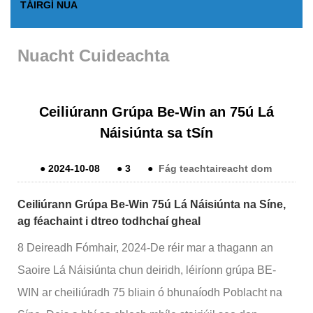
TÁIRGÍ NUA
Nuacht Cuideachta
Ceiliúrann Grúpa Be-Win an 75ú Lá
Náisiúnta sa tSín
●
2024-10-08
●
3
●
Fág teachtaireacht dom
Ceiliúrann Grúpa Be-Win 75ú Lá Náisiúnta na Síne,
ag féachaint i dtreo todhchaí gheal
8 Deireadh Fómhair, 2024-De réir mar a thagann an
Saoire Lá Náisiúnta chun deiridh, léiríonn grúpa BE-
WIN ar cheiliúradh 75 bliain ó bhunaíodh Poblacht na