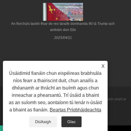
An fíorchúis taobh thiar de reo taraife domhanda 90 lá Trump-ach
amháin don tSín
2025/04/11
X
Úsáidimid fianáin chun eispéireas brabhsála
níos fearr a thairiscint duit, chun anailís a
dhéanamh ar thrácht an tsuímh agus chun
inneachar a phearsantú. Trí úsáid a bhaint
Cóipcheart © 2022 Qingdao Be-Win Industrial & Trade Co., Ltd Gach ceart ar
as an suíomh seo, aontaíonn tú lenár n-úsáid
a bhaint as fianáin.
Beartas Príobháideachta
cosaint.
Sitemap
RSS
XML
Privacy Policy
Diúltaigh
Glac