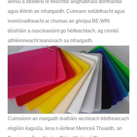
ailíniú a straitéisí le treochtaí aisghabhála domhanda
agus éilimh an mhargaidh. Cuireann solúbthacht agus
inoiriúnaitheacht ar chumas an ghrúpa BE-WIN
dúshláin a nascleanúint go héifeachtach, ag cinntiú
athléimneacht leanúnach sa mhargadh.
Cuimsíonn an margadh leatháin aicrileach trédhearcach
réigiúin éagsúla, lena n-áirítear Meiriceá Thuaidh, an