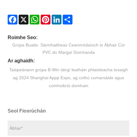
Facebook
X
WhatsApp
Pinterest
LinkedIn
Share
Roimhe Seo:
Grúpa Buaite: Sármhaitheas Ceannródaíoch in Ábhair Cúr
PVC do Margaí Domhanda
Ar aghaidh:
Taispeánann grúpa B-Win táirgí leatháin phlaisteacha tosaigh
ag 2024 Shanghai Appp Expo, ag cothú cumarsáide agus
comhoibriú domhain
Seol Fiosrúchán