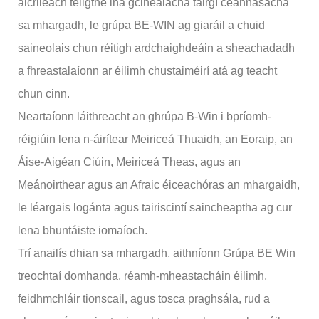
aicrileach teilgthe ina gcineálacha táirgí ceannasacha
sa mhargadh, le grúpa BE-WIN ag giaráil a chuid
saineolais chun réitigh ardchaighdeáin a sheachadadh
a fhreastalaíonn ar éilimh chustaiméirí atá ag teacht
chun cinn.
Neartaíonn láithreacht an ghrúpa B-Win i bpríomh-
réigiúin lena n-áirítear Meiriceá Thuaidh, an Eoraip, an
Áise-Aigéan Ciúin, Meiriceá Theas, agus an
Meánoirthear agus an Afraic éiceachóras an mhargaidh,
le léargais logánta agus tairiscintí saincheaptha ag cur
lena bhuntáiste iomaíoch.
Trí anailís dhian sa mhargadh, aithníonn Grúpa BE Win
treochtaí domhanda, réamh-mheastacháin éilimh,
feidhmchláir tionscail, agus tosca praghsála, rud a