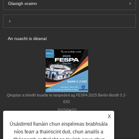
Glaoigh orainn
Inquiry For Pricelist
An nuacht is déanaí
Qingdao a bheith buailte le taispeáint ag FESPA 2025 Berlin-Booth 5.2-
E92
2025/04/22
X
Úsáidimid fianáin chun eispéireas brabhsála
níos fearr a thairiscint duit, chun anailís a