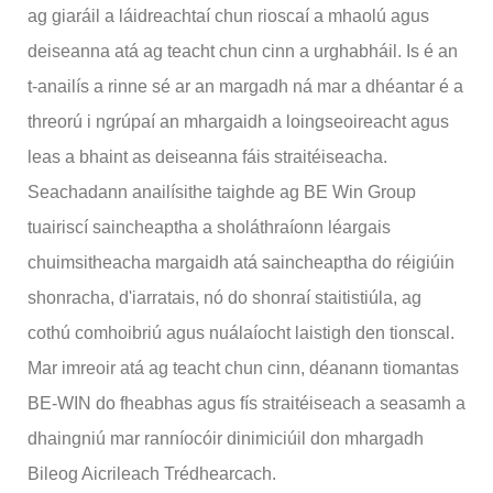
ag giaráil a láidreachtaí chun rioscaí a mhaolú agus
deiseanna atá ag teacht chun cinn a urghabháil. Is é an
t-anailís a rinne sé ar an margadh ná mar a dhéantar é a
threorú i ngrúpaí an mhargaidh a loingseoireacht agus
leas a bhaint as deiseanna fáis straitéiseacha.
Seachadann anailísithe taighde ag BE Win Group
tuairiscí saincheaptha a sholáthraíonn léargais
chuimsitheacha margaidh atá saincheaptha do réigiúin
shonracha, d'iarratais, nó do shonraí staitistiúla, ag
cothú comhoibriú agus nuálaíocht laistigh den tionscal.
Mar imreoir atá ag teacht chun cinn, déanann tiomantas
BE-WIN do fheabhas agus fís straitéiseach a seasamh a
dhaingniú mar ranníocóir dinimiciúil don mhargadh
Bileog Aicrileach Trédhearcach.