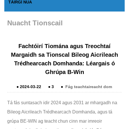
TÁIRGÍ NUA
Nuacht Tionscail
Fachtóirí Tiomána agus Treochtaí
Margaidh sa Tionscal Bileog Aicrileach
Trédhearcach Domhanda: Léargais ó
Ghrúpa B-Win
●
2024-03-22
●
3
●
Fág teachtaireacht dom
Tá fás suntasach idir 2024 agus 2031 ar mhargadh na
Bileog Aicrileach Trédhearcach Domhanda, agus tá
grúpa BE-WIN ag teacht chun cinn mar imreoir