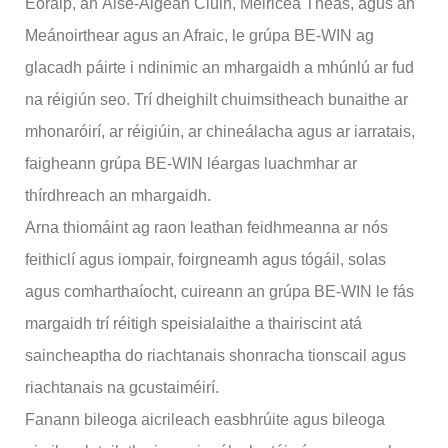
Eoraip, an Áise-Aigéan Ciúin, Meiriceá Theas, agus an
Meánoirthear agus an Afraic, le grúpa BE-WIN ag
glacadh páirte i ndinimic an mhargaidh a mhúnlú ar fud
na réigiún seo. Trí dheighilt chuimsitheach bunaithe ar
mhonaróirí, ar réigiúin, ar chineálacha agus ar iarratais,
faigheann grúpa BE-WIN léargas luachmhar ar
thírdhreach an mhargaidh.
Arna thiomáint ag raon leathan feidhmeanna ar nós
feithiclí agus iompair, foirgneamh agus tógáil, solas
agus comharthaíocht, cuireann an grúpa BE-WIN le fás
margaidh trí réitigh speisialaithe a thairiscint atá
saincheaptha do riachtanais shonracha tionscail agus
riachtanais na gcustaiméirí.
Fanann bileoga aicrileach easbhrúite agus bileoga