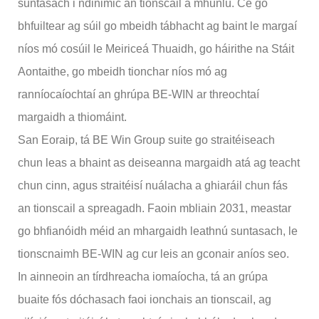
suntasach i ndinimic an tionscail a mhúnlú. Cé go
bhfuiltear ag súil go mbeidh tábhacht ag baint le margaí
níos mó cosúil le Meiriceá Thuaidh, go háirithe na Stáit
Aontaithe, go mbeidh tionchar níos mó ag
ranníocaíochtaí an ghrúpa BE-WIN ar threochtaí
margaidh a thiomáint.
San Eoraip, tá BE Win Group suite go straitéiseach
chun leas a bhaint as deiseanna margaidh atá ag teacht
chun cinn, agus straitéisí nuálacha a ghiaráil chun fás
an tionscail a spreagadh. Faoin mbliain 2031, meastar
go bhfianóidh méid an mhargaidh leathnú suntasach, le
tionscnaimh BE-WIN ag cur leis an gconair aníos seo.
In ainneoin an tírdhreacha iomaíocha, tá an grúpa
buaite fós dóchasach faoi ionchais an tionscail, ag