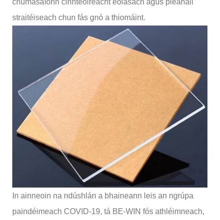
chumasaíonn cinnteoireacht eolasach agus pleanáil
straitéiseach chun fás gnó a thiomáint.
In ainneoin na ndúshlán a bhaineann leis an ngrúpa
paindéimeach COVID-19, tá BE-WIN fós athléimneach,