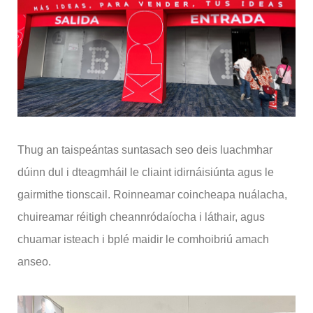
Thug an taispeántas suntasach seo deis luachmhar
dúinn dul i dteagmháil le cliaint idirnáisiúnta agus le
gairmithe tionscail. Roinneamar coincheapa nuálacha,
chuireamar réitigh cheannródaíocha i láthair, agus
chuamar isteach i bplé maidir le comhoibriú amach
anseo.