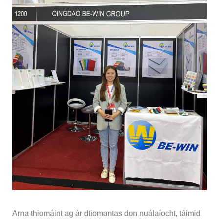
Arna thiomáint ag ár dtiomantas don nuálaíocht, táimid