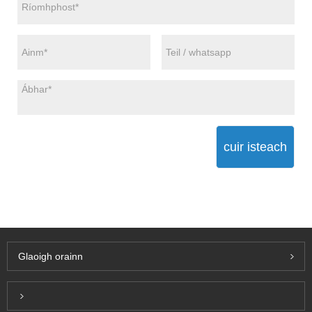
cuir isteach
Glaoigh orainn
Inquiry For Pricelist