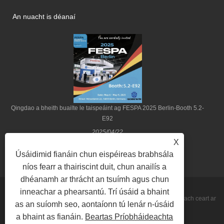
An nuacht is déanaí
Qingdao a bheith buailte le taispeáint ag FESPA 2025 Berlin-Booth 5.2-
E92
2025/04/22
X
Úsáidimid fianáin chun eispéireas brabhsála
níos fearr a thairiscint duit, chun anailís a
dhéanamh ar thrácht an tsuímh agus chun
inneachar a phearsantú. Trí úsáid a bhaint
Cóipcheart © 2022 Qingdao Be-Win Industrial & Trade Co., Ltd Gach ceart ar
as an suíomh seo, aontaíonn tú lenár n-úsáid
a bhaint as fianáin.
Beartas Príobháideachta
cosaint.