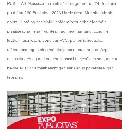
PUBLITAS Meicsiceo a raibh súil leis go mór ón 24 Bealtaine
go dtí an 26ú Bealtaine, 2023 i Meicsiceo! Mar sholáthróir
gairmiúil atá ag speisialú i bhfógraíocht ábhair leatháin
phlaisteacha, lena n-áirítear raon leathan táirgí cosúil le
leatháin aicrileach, boird cúr PVC, painéil ilchodacha
alúmanaim, agus níos mó, thaispeáin muid ár líne táirge
cuimsitheach ag an imeacht tionscail fheiceálach seo, ag cur
béime ar ár gcruthaitheacht gan sárú agus poitéinseal gan
teorainn.