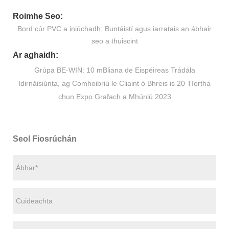
Roimhe Seo:
Bord cúr PVC a iniúchadh: Buntáistí agus iarratais an ábhair
seo a thuiscint
Ar aghaidh:
Grúpa BE-WIN: 10 mBliana de Eispéireas Trádála
Idirnáisiúnta, ag Comhoibriú le Cliaint ó Bhreis is 20 Tíortha
chun Expo Grafach a Mhúnlú 2023
Seol Fiosrúchán