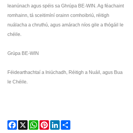
leanúnach agus spéis sa Ghrúpa BE-WIN. Ag féachaint
romhainn, tá sceitimíní orainn comhoibriú, réitigh
nuálacha a chruthú, agus amárach níos gile a thógáil le
chéile.
Grúpa BE-WIN
Féidearthachtaí a Iniúchadh, Réitigh a Nuáil, agus Bua
le Chéile.
Facebook
X
WhatsApp
Pinterest
LinkedIn
Share