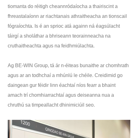
tiomanta do réitigh cheannródaíocha a thairiscint a
fhreastalaíonn ar riachtanais athraitheacha an tionscail
fógraíochta. Is é an sprioc atá againn ná éagsúlacht
táirgí a sholáthar a bhriseann teorainneacha na
cruthaitheachta agus na feidhmiúlachta.
Ag BE-WIN Group, tá ár n-éiteas bunaithe ar chomhrath
agus ar an todhchaí a mhúnlú le chéile. Creidimid go
daingean gur féidir linn éachtaí níos fearr a bhaint
amach trí chomhiarrachtaí agus deiseanna nua a
chruthú sa timpeallacht dhinimiciúil seo.