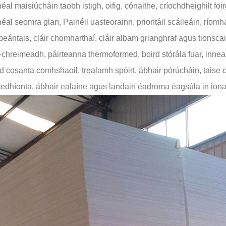
éal maisiúcháin taobh istigh, oifig, cónaithe, críochdheighilt fo
éal seomra glan, Painéil uasteorainn, priontáil scáileáin, ríomha
peántais, cláir chomharthaí, cláir albam grianghraf agus tionsca
h-chreimeadh, páirteanna thermoformed, boird stórála fuar, innealt
d cosanta comhshaoil, trealamh spóirt, ábhair pórúcháin, taise c
cedhíonta, ábhair ealaíne agus landairí éadroma éagsúla in ion