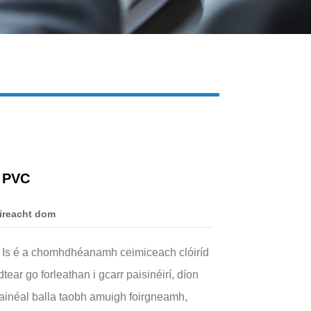
Live
 PVC
ireacht dom
y. Is é a chomhdhéanamh ceimiceach clóiríd
idtear go forleathan i gcarr paisinéirí, díon
 painéal balla taobh amuigh foirgneamh,