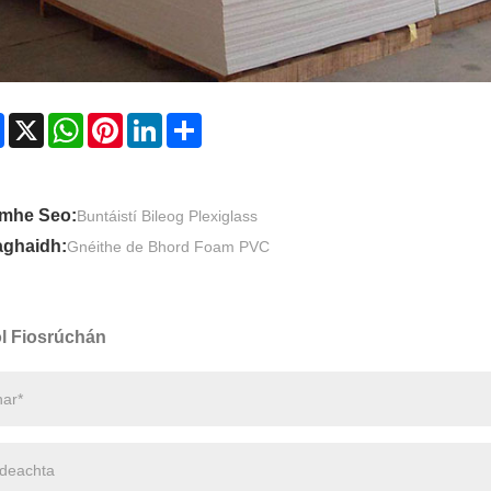
Facebook
X
WhatsApp
Pinterest
LinkedIn
Share
mhe Seo:
Buntáistí Bileog Plexiglass
aghaidh:
Gnéithe de Bhord Foam PVC
l Fiosrúchán