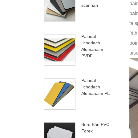
pain
scannán
pain
tais
frit
Painéal
Ilchodach
boir
Alúmanaim
uis
PVDF
Painéal
Ilchodach
Alúmanaim PE
Bord Bán PVC
Forex