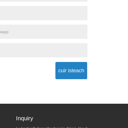
cuir isteach
Inquiry For Pricelist