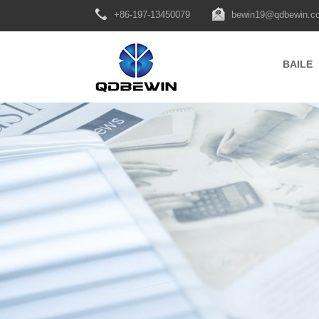
+86-197-13450079
bewin19@qdbewin.c
BAILE