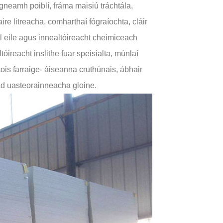
irgneamh poiblí, fráma maisiú tráchtála,
ire litreacha, comharthaí fógraíochta, cláir
il eile agus innealtóireacht cheimiceach
óireacht inslithe fuar speisialta, múnlaí
ois farraige- áiseanna cruthúnais, ábhair
ad uasteorainneacha gloine.