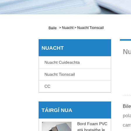
>
Nuacht
>
Nuacht Tionscail
Baile
NUACHT
Nu
Nuacht Cuideachta
Nuacht Tionscail
CC
Bil
TÁIRGÍ NUA
pola
Bord Foam PVC
carr
atá brataithe le