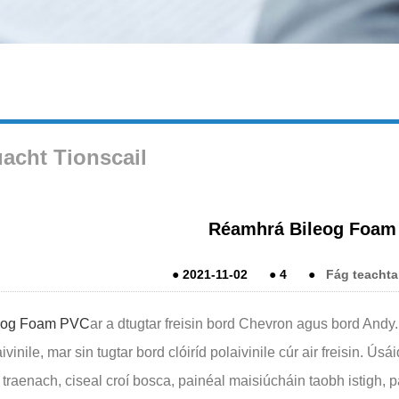
acht Tionscail
Réamhrá Bileog Foam
●
2021-11-02
●
4
●
Fág teachta
eog Foam PVC
ar a dtugtar freisin bord Chevron agus bord And
ivinile, mar sin tugtar bord clóiríd polaivinile cúr air freisin. Úsá
 traenach, ciseal croí bosca, painéal maisiúcháin taobh istigh,