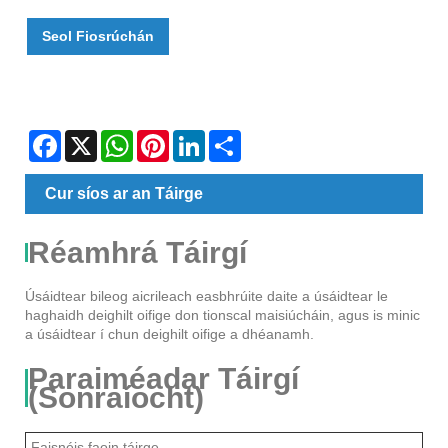
Seol Fiosrúchán
Facebook
X
WhatsApp
Pinterest
LinkedIn
Share
Cur síos ar an Táirge
Réamhrá Táirgí
Úsáidtear bileog aicrileach easbhrúite daite a úsáidtear le
haghaidh deighilt oifige don tionscal maisiúcháin, agus is minic
a úsáidtear í chun deighilt oifige a dhéanamh.
Paraiméadar Táirgí
(Sonraíocht)
Faisnéis faoin táirge