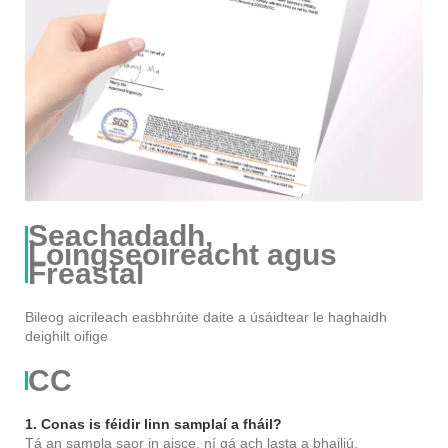
Seachadadh,
Loingseoireacht agus
Freastal
Bileog aicrileach easbhrúite daite a úsáidtear le haghaidh
deighilt oifige
CC
1. Conas is féidir linn samplaí a fháil?
Tá an sampla saor in aisce, ní gá ach lasta a bhailiú.