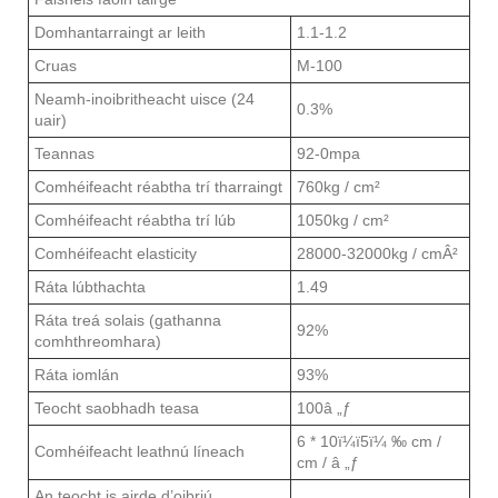
Domhantarraingt ar leith
1.1-1.2
Cruas
M-100
Neamh-inoibritheacht uisce (24
0.3%
uair)
Teannas
92-0mpa
Comhéifeacht réabtha trí tharraingt
760kg / cm²
Comhéifeacht réabtha trí lúb
1050kg / cm²
Comhéifeacht elasticity
28000-32000kg / cmÂ²
Ráta lúbthachta
1.49
Ráta treá solais (gathanna
92%
comhthreomhara)
Ráta iomlán
93%
Teocht saobhadh teasa
100â „ƒ
6 * 10ï¼ï5ï¼ ‰ cm /
Comhéifeacht leathnú líneach
cm / â „ƒ
An teocht is airde d’oibriú