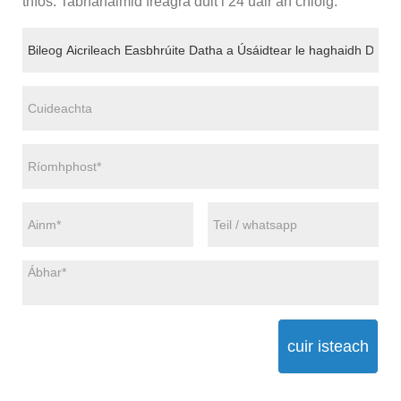
thíos. Tabharfaimid freagra duit i 24 uair an chloig.
cuir isteach