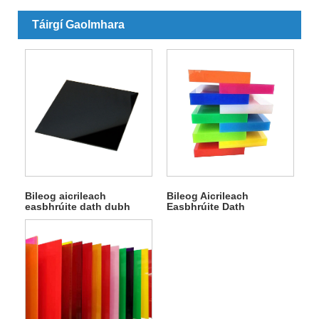
Táirgí Gaolmhara
Bileog aicrileach
Bileog Aicrileach
easbhrúite dath dubh
Easbhrúite Dath
Amhábhair Pure