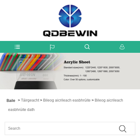
>
Táirgeacht
>
Bileog aicrileach easbhrúite
>
Bileog aicrileach
Baile
easbhrúite dath