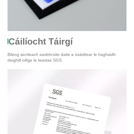
Cáilíocht Táirgí
Bileog aicrileach easbhrúite daite a úsáidtear le haghaidh
deighilt oifige le teastas SGS.