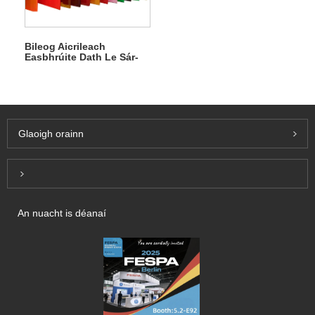
Bileog Aicrileach
Easbhrúite Dath Le Sár-
Inúsáidteacht
Glaoigh orainn
Inquiry For Pricelist
An nuacht is déanaí