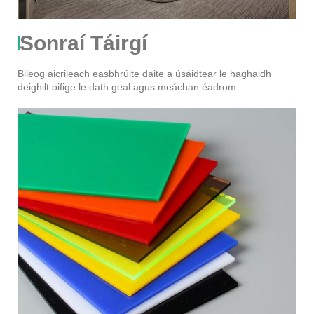
Sonraí Táirgí
Bileog aicrileach easbhrúite daite a úsáidtear le haghaidh
deighilt oifige le dath geal agus meáchan éadrom.