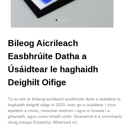
Bileog Aicrileach
Easbhrúite Datha a
Úsáidtear le haghaidh
Deighilt Oifige
Tá an-tóir ar bhileog aicrileach easbhrúite daite a úsáidtear le
haghaidh deighilt oifige in 2020, toisc go n-úsáidtear í chun
eipidéim a chosc, meáchan éadrom í agus is furasta í a
ghlanadh, agus cuma mhaith uirthi. Déanaimid é a onnmhairiú
chuig margaí Eorpacha, Mheiriceá srl.