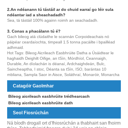
2.An ndéanann tú tástáil ar do chuid earraí go léir sula
ndéantar iad a sheachadadh?
Sea, tá tástáil 100% againn roimh an seachadadh.
3. Conas a phacálann tú é?
Gach bileog atá clúdaithe le scannán Corpoideachais nó
páipéar ceardaíochta, timpeall 1.5 tonna pacáilte i bpailléad
adhmaid.
Hot Tags: Bileog Aicrileach Easbhrúite Datha a Úsáidtear le
haghaidh Deighilt Oifige, an tSín, Mórdhíol, Ceannaigh,
Durable, An díolachán is déanaí, Ardchaighdeán, Bulc,
Saincheaptha, I stoc, Déanta sa tSín, ISO, barántas 10
mbliana, Sampla Saor in Aisce, Soláthraí, Monaróir, Monarcha
Catagóir Gaolmhar
Bileog aicrileach easbhrúite trédhearcach
Bileog aicrileach easbhrúite dath
Seol Fiosrúchán
Ná bíodh drogall ort d’fhiosrúchán a thabhairt san fhoirm