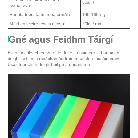
80â „ƒ
leanúnach
Raonta teochta teirmeaformála
140-180â „ƒ
Méid an leictreachais a insliú
20kv / mm
Gné agus Feidhm Táirgí
Bileog aicrileach easbhrúite daite a úsáidtear le haghaidh
deighilt oifige le meáchan éadrom agus dea-inúsáidteacht.
Úsáidtear chun deighilt oifige a dhéanamh.